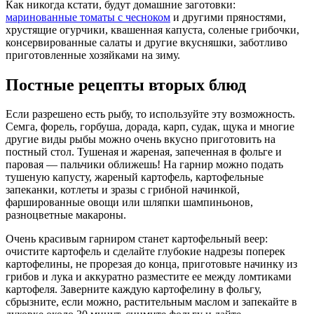
Как никогда кстати, будут домашние заготовки:
маринованные томаты с чесноком
и другими пряностями,
хрустящие огурчики, квашенная капуста, соленые грибочки,
консервированные салаты и другие вкусняшки, заботливо
приготовленные хозяйками на зиму.
Постные рецепты вторых блюд
Если разрешено есть рыбу, то используйте эту возможность.
Семга, форель, горбуша, дорада, карп, судак, щука и многие
другие виды рыбы можно очень вкусно приготовить на
постный стол. Тушеная и жареная, запеченная в фольге и
паровая — пальчики оближешь! На гарнир можно подать
тушеную капусту, жареный картофель, картофельные
запеканки, котлеты и зразы с грибной начинкой,
фаршированные овощи или шляпки шампиньонов,
разноцветные макароны.
Очень красивым гарниром станет картофельный веер:
очистите картофель и сделайте глубокие надрезы поперек
картофелины, не прорезая до конца, приготовьте начинку из
грибов и лука и аккуратно разместите ее между ломтиками
картофеля. Заверните каждую картофелину в фольгу,
сбрызните, если можно, растительным маслом и запекайте в