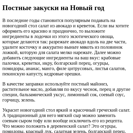
Постные закуски на Новый год
В последние годы становится популярным подавать на
новогодний стол салат из авокадо и креветок. Если вы хотите
оформить его красиво и празднично, то выложите
ингредиенты в лодочки из этого экзотического овоща,
которые делаются так: разрежьте авокадо вдоль на две части,
удалите косточку и аккуратно выньте мякоть из половинок
ложкой, которую для салата мелко нарежьте. Далее можно
добавить следующие ингредиенты на ваш вкус: крабовые
палочки, креветки, икру, болгарский перец, огурцы,
помидоры, ананас, манго, филе цитрусовых, листья салатов,
пекинскую капусту, кедровые орешки.
В качестве заправки используйте постный майонез,
растительное масло, добавляя по вкусу чеснок, перец и другие
специи, бальзамический уксус, лимонный сок, соевый соус,
горчицу, зелень.
Украсит новогодний стол яркий и красочный греческий салат.
А традиционный для него мягкий сыр можно заменить
соевым сыром тофу или вообще исключить его из рецепта.
Что можно положить в деревенский салат? Это огурцы,
помидоры, красный лук, салатная зелень, болгарский перец,