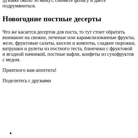
духовке около 30 минут, снимите фольгу и дайте
подрумяниться.
Новогодние постные десерты
Что же касается десертов для поста, то тут стоит обратить
внимание на свежие, печеные или карамелизованные фрукты,
желе, фруктовые салаты, кисели и компоты, сладкие пирожки,
ватрушки и рулеты из постного теста, блинчики с фруктовой
и ягодной начинкой, постные вафли, конфеты из сухофруктов
с медом.
Приятного вам аппетита!
Поделитесь с друзьями