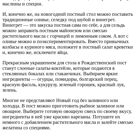
маслины и специи.
И, конечно же, на новогодний постный стол можно поставить
традиционные оливье, селедку под шубой и винегрет.
Винегрет — это закуска постная сама по себе, а для сельдь
можно заправить постным майонезом или смесью
растительного масла с горчицей и лимонным соком. А вот с
оливье можно и поэкспериментировать. Вместо привычных
колбасы и куриного мяса, положите в постный салат креветки
и, конечно же, исключите яйца.
Прекрасным украшением для стола в Рождественский пост
станут слоеные салаты-коктейли, которые подаются в
стеклянных бокалах или стаканчиках. Выбираем яркие
ингредиенты — огурцы, помидоры, болгарский перец,
красную фасоль, кукурузу, зеленый горошек, красный лук,
зелень.
Многие не представляют Новый год без заливного или
холодца. В пост можно приготовить рыбное заливное или
овощное. Выберите готовую овощную смесь по своему вкусу,
ингредиенты в ней уже красиво нарезаны. Потушите их
немного с добавлением растительного масла и залейте смесью
желатина со специями.