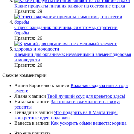
Какие продукты питания влияют на состояние страха
Нравится: 29
Стресс ожидания: причины, симптомы, стратегии
борьбы
Нравится: 26
Кремний для организма: незаменимый элемент здоровья
и молодости
Нравится: 26
Свежие комментарии
Алина Борисенко
к записи
Кожаная свадьба или 3 года
вместе
Лиана
к записи
Твой лучший соус для креветок здесь!
Наталья
к записи
Заготовки из жимолости на зиму:
рецепты
Геннадий
к записи
Что подарить на 8 Марта теще:
конкретные идеи подарков
Ванесса
к записи
Как ускорить обмен веществ: корица
Что еще почитать