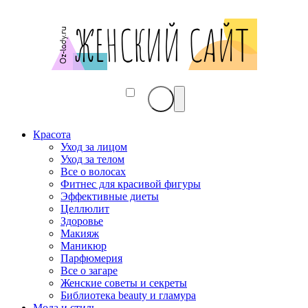
Женский
сайт
Oz-
lady.ru
Красота
Уход за лицом
Уход за телом
Все о волосах
Фитнес для красивой фигуры
Эффективные диеты
Целлюлит
Здоровье
Макияж
Маникюр
Парфюмерия
Все о загаре
Женские советы и секреты
Библиотека beauty и гламура
Мода и стиль