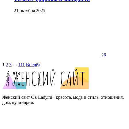
21 октября 2025
26
1
2
3
…
111
Вперёд
Женский
Женский сайт Oz-Lady.ru - красота, мода и стиль, отношения,
дом, кулинария.
сайт
Oz-
lady.ru