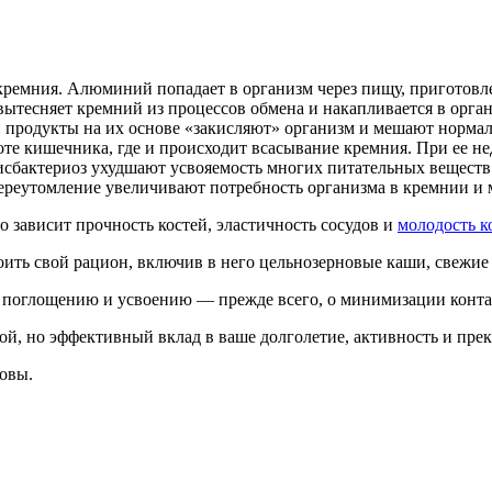
ремния. Алюминий попадает в организм через пищу, приготовл
вытесняет кремний из процессов обмена и накапливается в орга
и продукты на их основе «закисляют» организм и мешают норма
те кишечника, где и происходит всасывание кремния. При ее не
сбактериоз ухудшают усвояемость многих питательных веществ
переутомление увеличивают потребность организма в кремнии и 
 зависит прочность костей, эластичность сосудов и
молодость 
ить свой рацион, включив в него цельнозерновые каши, свежие 
го поглощению и усвоению — прежде всего, о минимизации кон
той, но эффективный вклад в ваше долголетие, активность и пр
ровы.