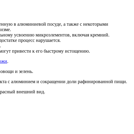
енную в алюминиевой посуде, а также с некоторыми
низме.
льному усвоению микроэлементов, включая кремний.
достатке процесс нарушается.
.
могут привести к его быстрому истощению.
кожи
.
овощи и зелень.
такта с алюминием и сокращении доли рафинированной пищи.
екрасный внешний вид.