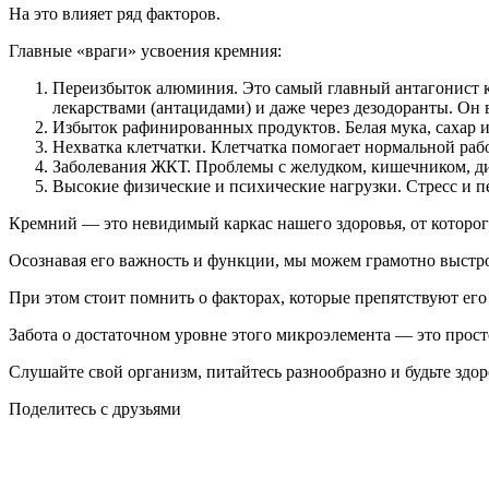
На это влияет ряд факторов.
Главные «враги» усвоения кремния:
Переизбыток алюминия. Это самый главный антагонист к
лекарствами (антацидами) и даже через дезодоранты. Он 
Избыток рафинированных продуктов. Белая мука, сахар 
Нехватка клетчатки. Клетчатка помогает нормальной рабо
Заболевания ЖКТ. Проблемы с желудком, кишечником, ди
Высокие физические и психические нагрузки. Стресс и 
Кремний — это невидимый каркас нашего здоровья, от которого
Осознавая его важность и функции, мы можем грамотно выстро
При этом стоит помнить о факторах, которые препятствуют е
Забота о достаточном уровне этого микроэлемента — это прос
Слушайте свой организм, питайтесь разнообразно и будьте здо
Поделитесь с друзьями