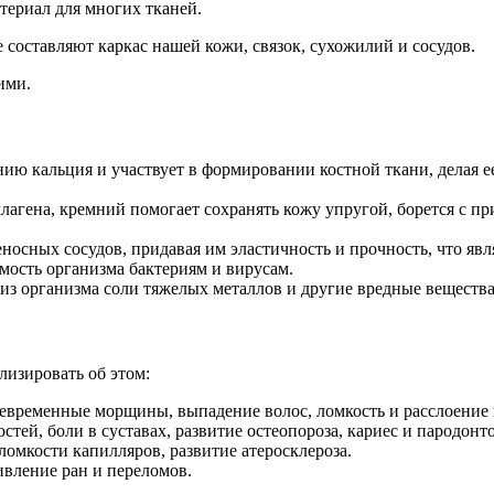
териал для многих тканей.
е составляют каркас нашей кожи, связок, сухожилий и сосудов.
ими.
нию кальция и участвует в формировании костной ткани, делая 
лагена, кремний помогает сохранять кожу упругой, борется с п
еносных сосудов, придавая им эластичность и прочность, что явл
ость организма бактериям и вирусам.
из организма соли тяжелых металлов и другие вредные вещества
лизировать об этом:
евременные морщины, выпадение волос, ломкость и расслоение 
тей, боли в суставах, развитие остеопороза, кариес и пародонто
ломкости капилляров, развитие атеросклероза.
вление ран и переломов.