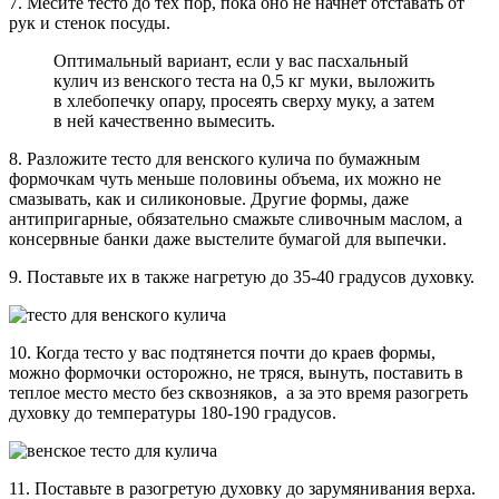
7. Месите тесто до тех пор, пока оно не начнет отставать от
рук и стенок посуды.
Оптимальный вариант, если у вас пасхальный
кулич из венского теста на 0,5 кг муки, выложить
в хлебопечку опару, просеять сверху муку, а затем
в ней качественно вымесить.
8. Разложите тесто для венского кулича по бумажным
формочкам чуть меньше половины объема, их можно не
смазывать, как и силиконовые. Другие формы, даже
антипригарные, обязательно смажьте сливочным маслом, а
консервные банки даже выстелите бумагой для выпечки.
9. Поставьте их в также нагретую до 35-40 градусов духовку.
10. Когда тесто у вас подтянется почти до краев формы,
можно формочки осторожно, не тряся, вынуть, поставить в
теплое место место без сквозняков, а за это время разогреть
духовку до температуры 180-190 градусов.
11. Поставьте в разогретую духовку до зарумянивания верха.