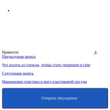
Нравится:
4
Навигация
Предыдущая запись
по
Что носить из одежды, чтобы стать увереннее в себе
записям
Следующая запись
Маркировки пластика и вред пластиковой посуды
Открыть обсуждение