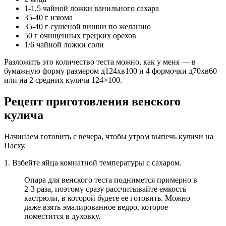
1-1,5 чайной ложки ванильного сахара
35-40 г изюма
35-40 г сушеной вишни по желанию
50 г очищенных грецких орехов
1/6 чайной ложки соли
Разложить это количество теста можно, как у меня — в
бумажную форму размером д124хв100 и 4 формочки д70хв60
или на 2 средних кулича 124×100.
Рецепт приготовления венского
кулича
Начинаем готовить с вечера, чтобы утром выпечь куличи на
Пасху.
1. Взбейте яйца комнатной температуры с сахаром.
Опара для венского теста поднимется примерно в
2-3 раза, поэтому сразу рассчитывайте емкость
кастрюли, в которой будете ее готовить. Можно
даже взять эмалированное ведро, которое
поместится в духовку.