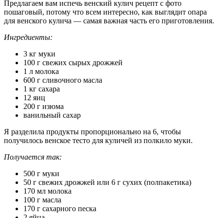
Предлагаем вам испечь венский кулич рецепт с фото
пошаговый, потому что всем интересно, как выглядит опара
для венского кулича — самая важная часть его приготовления.
Ингредиенты:
3 кг муки
100 г свежих сырых дрожжей
1 л молока
600 г сливочного масла
1 кг сахара
12 яиц
200 г изюма
ванильный сахар
Я разделила продукты пропорционально на 6, чтобы
получилось венское тесто для куличей из полкило муки.
Получается так:
500 г муки
50 г свежих дрожжей или 6 г сухих (полпакетика)
170 мл молока
100 г масла
170 г сахарного песка
2 яйца