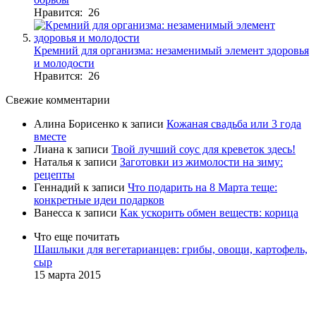
Нравится: 26
Кремний для организма: незаменимый элемент здоровья
и молодости
Нравится: 26
Свежие комментарии
Алина Борисенко
к записи
Кожаная свадьба или 3 года
вместе
Лиана
к записи
Твой лучший соус для креветок здесь!
Наталья
к записи
Заготовки из жимолости на зиму:
рецепты
Геннадий
к записи
Что подарить на 8 Марта теще:
конкретные идеи подарков
Ванесса
к записи
Как ускорить обмен веществ: корица
Что еще почитать
Шашлыки для вегетарианцев: грибы, овощи, картофель,
сыр
15 марта 2015