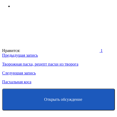
Нравится:
1
Навигация
Предыдущая запись
по
Творожная пасха, рецепт пасхи из творога
записям
Следующая запись
Пасхальная коса
Открыть обсуждение