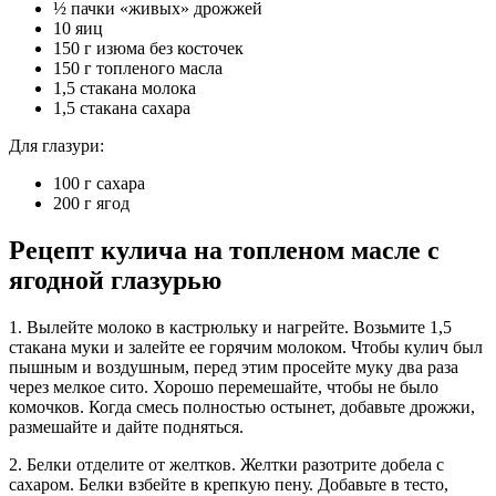
½ пачки «живых» дрожжей
10 яиц
150 г изюма без косточек
150 г топленого масла
1,5 стакана молока
1,5 стакана сахара
Для глазури:
100 г сахара
200 г ягод
Рецепт кулича на топленом масле с
ягодной глазурью
1. Вылейте молоко в кастрюльку и нагрейте. Возьмите 1,5
стакана муки и залейте ее горячим молоком. Чтобы кулич был
пышным и воздушным, перед этим просейте муку два раза
через мелкое сито. Хорошо перемешайте, чтобы не было
комочков. Когда смесь полностью остынет, добавьте дрожжи,
размешайте и дайте подняться.
2. Белки отделите от желтков. Желтки разотрите добела с
сахаром. Белки взбейте в крепкую пену. Добавьте в тесто,