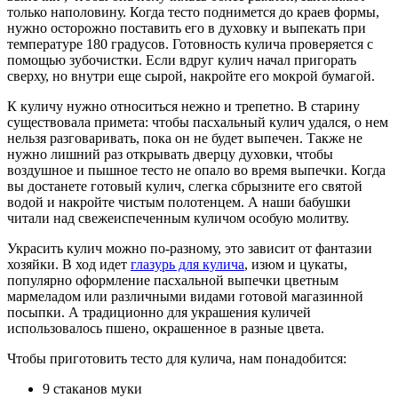
только наполовину. Когда тесто поднимется до краев формы,
нужно осторожно поставить его в духовку и выпекать при
температуре 180 градусов. Готовность кулича проверяется с
помощью зубочистки. Если вдруг кулич начал пригорать
сверху, но внутри еще сырой, накройте его мокрой бумагой.
К куличу нужно относиться нежно и трепетно. В старину
существовала примета: чтобы пасхальный кулич удался, о нем
нельзя разговаривать, пока он не будет выпечен. Также не
нужно лишний раз открывать дверцу духовки, чтобы
воздушное и пышное тесто не опало во время выпечки. Когда
вы достанете готовый кулич, слегка сбрызните его святой
водой и накройте чистым полотенцем. А наши бабушки
читали над свежеиспеченным куличом особую молитву.
Украсить кулич можно по-разному, это зависит от фантазии
хозяйки. В ход идет
глазурь для кулича
, изюм и цукаты,
популярно оформление пасхальной выпечки цветным
мармеладом или различными видами готовой магазинной
посыпки. А традиционно для украшения куличей
использовалось пшено, окрашенное в разные цвета.
Чтобы приготовить тесто для кулича, нам понадобится:
9 стаканов муки