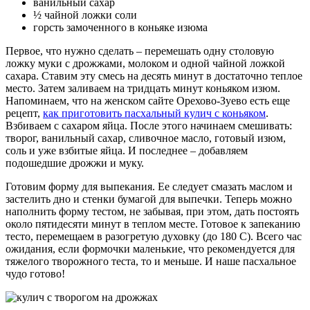
ванильный сахар
½ чайной ложки соли
горсть замоченного в коньяке изюма
Первое, что нужно сделать – перемешать одну столовую
ложку муки с дрожжами, молоком и одной чайной ложкой
сахара. Ставим эту смесь на десять минут в достаточно теплое
место. Затем заливаем на тридцать минут коньяком изюм.
Напоминаем, что на женском сайте Орехово-Зуево есть еще
рецепт,
как приготовить пасхальный кулич с коньяком
.
Взбиваем с сахаром яйца. После этого начинаем смешивать:
творог, ванильный сахар, сливочное масло, готовый изюм,
соль и уже взбитые яйца. И последнее – добавляем
подошедшие дрожжи и муку.
Готовим форму для выпекания. Ее следует смазать маслом и
застелить дно и стенки бумагой для выпечки. Теперь можно
наполнить форму тестом, не забывая, при этом, дать постоять
около пятидесяти минут в теплом месте. Готовое к запеканию
тесто, перемещаем в разогретую духовку (до 180 С). Всего час
ожидания, если формочки маленькие, что рекомендуется для
тяжелого творожного теста, то и меньше. И наше пасхальное
чудо готово!