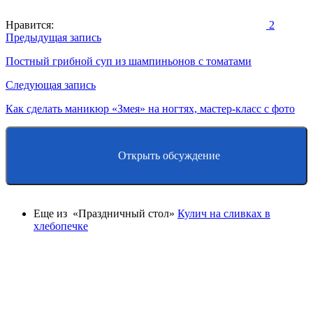
Нравится:
2
Навигация
Предыдущая запись
по
Постный грибной суп из шампиньонов с томатами
записям
Следующая запись
Как сделать маникюр «Змея» на ногтях, мастер-класс с фото
Открыть обсуждение
Еще из «Праздничный стол»
Кулич на сливках в
хлебопечке