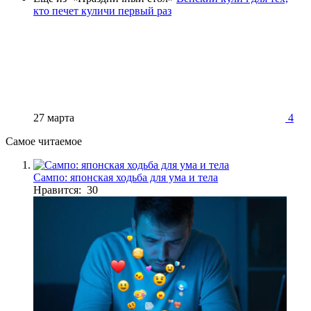
кто печет куличи первый раз
27 марта
4
Самое читаемое
Сампо: японская ходьба для ума и тела
Нравится: 30