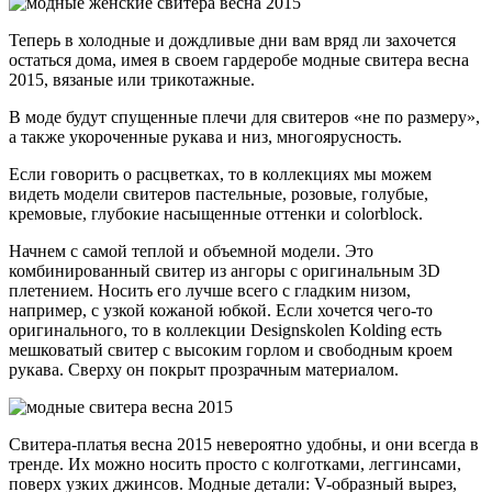
Теперь в холодные и дождливые дни вам вряд ли захочется
остаться дома, имея в своем гардеробе модные свитера весна
2015, вязаные или трикотажные.
В моде будут спущенные плечи для свитеров «не по размеру»,
а также укороченные рукава и низ, многоярусность.
Если говорить о расцветках, то в коллекциях мы можем
видеть модели свитеров пастельные, розовые, голубые,
кремовые, глубокие насыщенные оттенки и colorblock.
Начнем с самой теплой и объемной модели. Это
комбинированный свитер из ангоры с оригинальным 3D
плетением. Носить его лучше всего с гладким низом,
например, с узкой кожаной юбкой. Если хочется чего-то
оригинального, то в коллекции Designskolen Kolding есть
мешковатый свитер с высоким горлом и свободным кроем
рукава. Сверху он покрыт прозрачным материалом.
Свитера-платья весна 2015 невероятно удобны, и они всегда в
тренде. Их можно носить просто с колготками, леггинсами,
поверх узких джинсов. Модные детали: V-образный вырез,