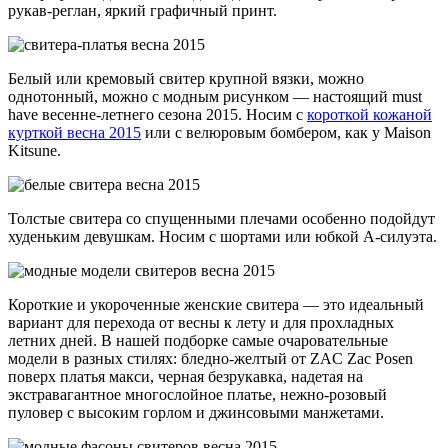
рукав-реглан, яркий графичный принт.
Белый или кремовый свитер крупной вязки, можно
однотонный, можно с модным рисунком — настоящий must
have весенне-летнего сезона 2015. Носим с
короткой кожаной
курткой весна 2015
или с велюровым бомбером, как у Maison
Kitsune.
Толстые свитера со спущенными плечами особенно подойдут
худеньким девушкам. Носим с шортами или юбкой А-силуэта.
Короткие и укороченные женские свитера — это идеальный
вариант для перехода от весны к лету и для прохладных
летних дней. В нашей подборке самые очаровательные
модели в разных стилях: бледно-желтый от ZAC Zac Posen
поверх платья макси, черная безрукавка, надетая на
экстравагантное многослойное платье, нежно-розовый
пуловер с высоким горлом и джинсовыми манжетами.