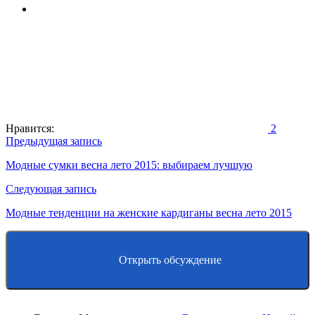
Нравится:
2
Навигация
Предыдущая запись
по
Модные сумки весна лето 2015: выбираем лучшую
записям
Следующая запись
Модные тенденции на женские кардиганы весна лето 2015
Открыть обсуждение