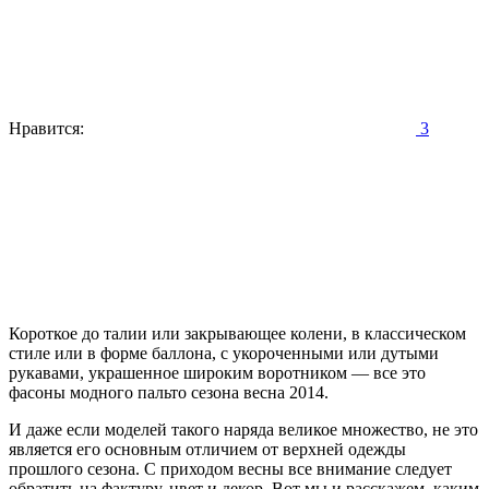
Нравится:
3
Короткое до талии или закрывающее колени, в классическом
стиле или в форме баллона, с укороченными или дутыми
рукавами, украшенное широким воротником — все это
фасоны модного пальто сезона весна 2014.
И даже если моделей такого наряда великое множество, не это
является его основным отличием от верхней одежды
прошлого сезона. С приходом весны все внимание следует
обратить на фактуру, цвет и декор. Вот мы и расскажем, каким