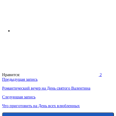
Нравится:
2
Навигация
Предыдущая запись
по
Романтический вечер на День святого Валентина
записям
Следующая запись
Что приготовить на День всех влюбленных