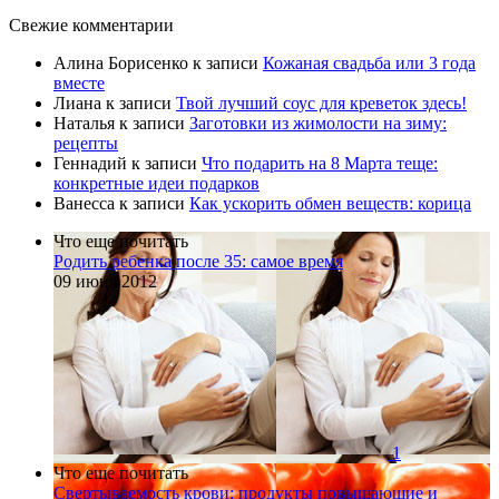
Свежие комментарии
Алина Борисенко
к записи
Кожаная свадьба или 3 года
вместе
Лиана
к записи
Твой лучший соус для креветок здесь!
Наталья
к записи
Заготовки из жимолости на зиму:
рецепты
Геннадий
к записи
Что подарить на 8 Марта теще:
конкретные идеи подарков
Ванесса
к записи
Как ускорить обмен веществ: корица
Что еще почитать
Родить ребенка после 35: самое время
09 июня 2012
1
Что еще почитать
Свертываемость крови: продукты повышающие и