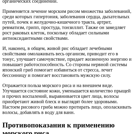
органических соединений.
Применяется лечение морским рисом множества заболеваний,
среди которых гипертония, заболевания сердца, дыхательных
путей, почек и желудочно-кишечного тракта, артрит,
ревматизм, грипп, простуда, тонзиллит. Также он замедляет
рост раковых клеток, поскольку обладает сильными
антиоксидантными свойствами.
И, наконец, в общем, живой рис обладает лечебными
свойствами омолаживать весь организм, приводит его в
тонус, улучшает самочувствие, придает жизненную энергию и
повышает работоспособность. Со стороны нервной системы
японский гриб помогает избавиться от стресса, лечит
бессонницу и помогает восстановить мужскую силу.
Отражается польза морского риса и на внешнем виде.
Улучшается состояние кожи, уменьшается количество прыщей
и прочих воспалений, выравнивается цвет лица, волосы
приобретают живой блеск и выглядят более здоровыми.
Настоем рисового гриба можно протирать лицо, ополаскивать
волосы, добавлять в воду для ванн.
Противопоказания к применению
морского риса