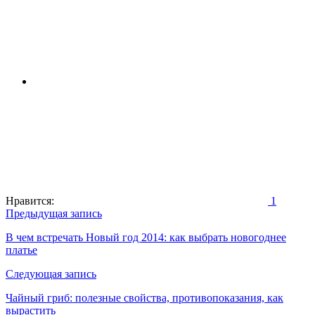
Нравится:
1
Навигация
Предыдущая запись
по
В чем встречать Новый год 2014: как выбрать новогоднее
платье
записям
Следующая запись
Чайный гриб: полезные свойства, противопоказания, как
вырастить