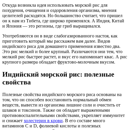
Откуда возникла идея использовать морской рис для
похудения, очищения и оздоровления организма, мнения
целителей расходятся. Но большинство считает, что пришел
он к нам из Тибета, где широко применялся. А Индия, Китай
и Япония — это регионы, где гриб выращивался.
Употребляются он в виде слабогазированного настоя, как
приготовить который мы расскажем вам далее. Видов
индийского риса для домашнего применения известно два.
Это рис мелкий и более крупный. Различаются они тем, что
мелкий рис быстрее растет, и вкус его напоминает квас. А рис
крупного размера обладает фруктово-молочным вкусом.
Индийский морской рис: полезные
свойства
Полезные свойства индийского морского риса основаны на
том, что он способен восстановить нормальный обмен
веществ, вывести из организма лишние соли и очистить от
шлаков и токсинов. Также он обладает выраженными
противовоспалительными свойствами, укрепляет иммунитет
и снижает
холестерин в крови
. В его составе много
витаминов С и D, фолиевой кислоты и полезных