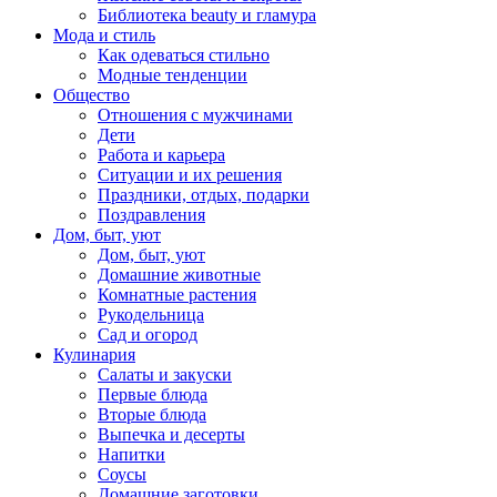
Библиотека beauty и гламура
Мода и стиль
Как одеваться стильно
Модные тенденции
Общество
Отношения с мужчинами
Дети
Работа и карьера
Ситуации и их решения
Праздники, отдых, подарки
Поздравления
Дом, быт, уют
Дом, быт, уют
Домашние животные
Комнатные растения
Рукодельница
Сад и огород
Кулинария
Салаты и закуски
Первые блюда
Вторые блюда
Выпечка и десерты
Напитки
Соусы
Домашние заготовки