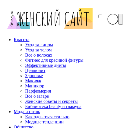
Красота
Уход за лицом
Уход за телом
Все о волосах
Фитнес для красивой фигуры
Эффективные диеты
Целлюлит
Здоровье
Макияж
Маникюр
Парфюмерия
Все о загаре
Женские советы и секреты
Библиотека beauty и гламура
Мода и стиль
Как одеваться стильно
Модные тенденции
Общество