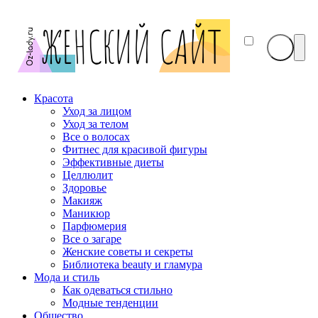
Красота
Уход за лицом
Уход за телом
Все о волосах
Фитнес для красивой фигуры
Эффективные диеты
Целлюлит
Здоровье
Макияж
Маникюр
Парфюмерия
Все о загаре
Женские советы и секреты
Библиотека beauty и гламура
Мода и стиль
Как одеваться стильно
Модные тенденции
Общество