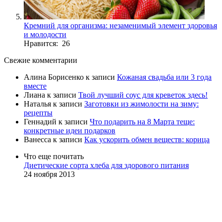
Кремний для организма: незаменимый элемент здоровья
и молодости
Нравится: 26
Свежие комментарии
Алина Борисенко
к записи
Кожаная свадьба или 3 года
вместе
Лиана
к записи
Твой лучший соус для креветок здесь!
Наталья
к записи
Заготовки из жимолости на зиму:
рецепты
Геннадий
к записи
Что подарить на 8 Марта теще:
конкретные идеи подарков
Ванесса
к записи
Как ускорить обмен веществ: корица
Что еще почитать
Диетические сорта хлеба для здорового питания
24 ноября 2013