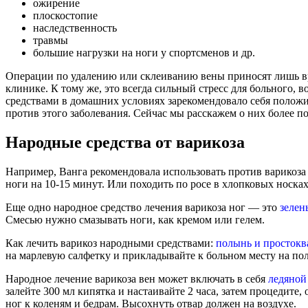
ожирение
плоскостопие
наследственность
травмы
большие нагрузки на ноги у спортсменов и др.
Операции по удалению или склеиванию вены приносят лишь вре
клинике. К тому же, это всегда сильный стресс для больного,
средствами в домашних условиях зарекомендовало себя полож
против этого заболевания. Сейчас мы расскажем о них более п
Народные средства от варикоза
Например, Ванга рекомендовала использовать против варикоз
ноги на 10-15 минут. Или походить по росе в хлопковых носках,
Еще одно народное средство лечения варикоза ног — это
зелен
Смесью нужно смазывать ноги, как кремом или гелем.
Как лечить варикоз народными средствами:
полынь и просток
на марлевую салфетку и прикладывайте к больном месту на по
Народное лечение варикоза вен может включать в себя
ледяной
залейте 300 мл кипятка и настаивайте 2 часа, затем процедите
ног к коленям и бедрам. Высохнуть отвар должен на воздухе.