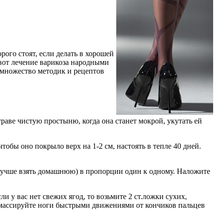
ого стоят, если делать в хорошей
 вот лечение варикоза народными
 множество методик и рецептов
 траве чистую простыню, когда она станет мокрой, укутать ей
чтобы оно покрыло верх на 1-2 см, настоять в тепле 40 дней.
(лучше взять домашнюю) в пропорции один к одному. Наложите
и у вас нет свежих ягод, то возьмите 2 ст.ложки сухих,
ане массируйте ноги быстрыми движениями от кончиков пальцев