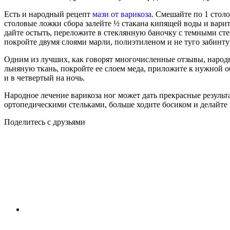
Есть и народный рецепт
мази от варикоза
. Смешайте по 1 стол
столовые ложки сбора залейте ½ стакана кипящей воды и варит
дайте остыть, переложите в стеклянную баночку с темными ст
покройте двумя слоями марли, полиэтиленом и не туго забинтуй
Одним из лучших, как говорят многочисленные отзывы, народн
льняную ткань, покройте ее слоем меда, приложите к нужной обл
и в четвертый на ночь.
Народное лечение варикоза ног может дать прекрасные резуль
ортопедическими стельками, больше ходите босиком и делайте
Поделитесь с друзьями