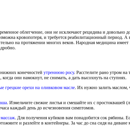
менное облегчение, они не исключают рецидива и довольно дор
 возможна кровопотеря, и требуется реабилитационный период. А
ительно на протяжении многих веков. Народная медицина имеет
одробно.
а нижних конечностей
утреннюю росу
. Расстелите рано утром на
 когда они намокнут, не снимать, а дать высохнуть на ступнях.
ые грецкие орехи на оливковом масле
. Их нужно залить маслом, 
ваша
. Измельчите свежие листья и смешайте их с простоквашей 
лчаса каждый день до исчезновения симптомов.
 массаж
. Для получения кубиков вам понадобится сок рябины. Есл
, отожмите и разлейте в контейнеры. За час до сна сидя на див