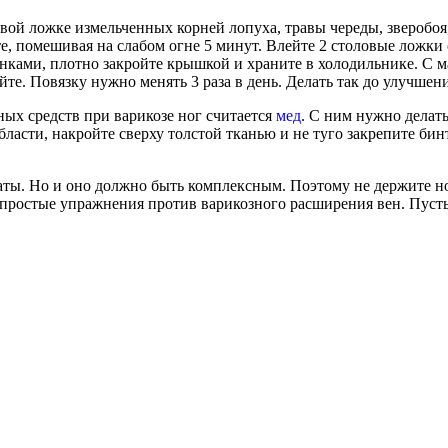
овой ложке измельченных корней лопуха, травы череды, зверобоя,
е, помешивая на слабом огне 5 минут. Влейте 2 столовые ложки 
енками, плотно закройте крышкой и храните в холодильнике. С 
те. Повязку нужно менять 3 раза в день. Делать так до улучшени
ых средств при варикозе ног считается
мед
. С ним нужно делать
асти, накройте сверху толстой тканью и не туго закрепите бинто
таты. Но и оно должно быть комплексным. Поэтому не держите н
 простые упражнения против варикозного расширения вен. Пуст