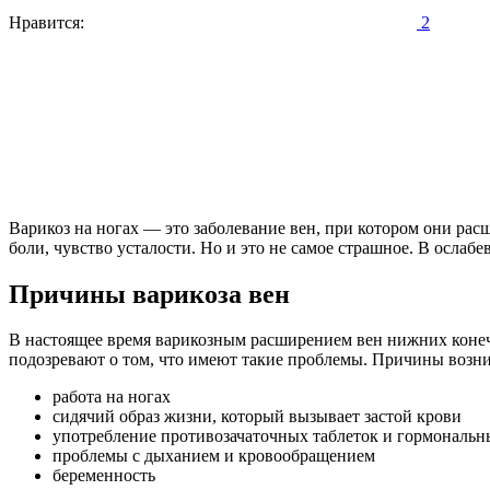
Нравится:
2
Варикоз на ногах — это заболевание вен, при котором они рас
боли, чувство усталости. Но и это не самое страшное. В ослабе
Причины варикоза вен
В настоящее время варикозным расширением вен нижних конеч
подозревают о том, что имеют такие проблемы. Причины возни
работа на ногах
сидячий образ жизни, который вызывает застой крови
употребление противозачаточных таблеток и гормональн
проблемы с дыханием и кровообращением
беременность