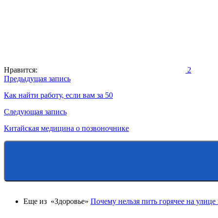
Нравится:
2
Навигация
Предыдущая запись
по
Как найти работу, если вам за 50
записям
Следующая запись
Китайская медицина о позвоночнике
Еще из «Здоровье»
Почему нельзя пить горячее на улице