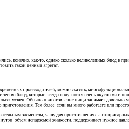
ились, конечно, как-то, однако сколько великолепных блюд в п
отовить такой ценный агрегат.
временных производителей, можно сказать, многофункциональна
оличество блюд, которые всегда получаются очень вкусными и п
валых» хозяек. Обычно приготовление пищи занимает довольно м
приготовления. Тем более, если вы много работаете или просто 
ревательным элементом, чашу для приготовления с антипригар
нутри, объем испаряемой жидкости, поддерживает нужное давле