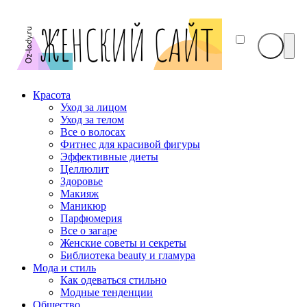
Красота
Уход за лицом
Уход за телом
Все о волосах
Фитнес для красивой фигуры
Эффективные диеты
Целлюлит
Здоровье
Макияж
Маникюр
Парфюмерия
Все о загаре
Женские советы и секреты
Библиотека beauty и гламура
Мода и стиль
Как одеваться стильно
Модные тенденции
Общество