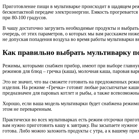
Приготовление пищи в мультиварке происходит в щадящем режи
бесконтактной передаче электроэнергии. Емкость прогревается
при 80-100 градусов.
В чашу достаточно загрузить необходимые продукты и выбрать
очередь, от этих параметров, о которых мы вам расскажем ниж
не допуская попадения воздуха во время работы мультиварки в
Как правильно выбрать мультиварку п
Режимы, которыми снабжен прибор, имеют при выборе главную 
режимов для блюд – гречка (каша), молочная каша, паровая вар
Это не значит, что вы сможете готовить на предложенных реж
изделия. На режиме «Гречка» готовят любые рассыпчатые каш
предназначен для паровых котлет и рыбы, а также всевозможны
Хорошо, если ваша модель мультиварки будет снабжена режимом
этом не переваренным.
Практически во всех мультиварках есть режим отсрочки пригот
вам нужно приготовить кашу к завтраку. Вы засыпаете нужное 
готова. Либо можно заложить продукты с утра, а к вашему при