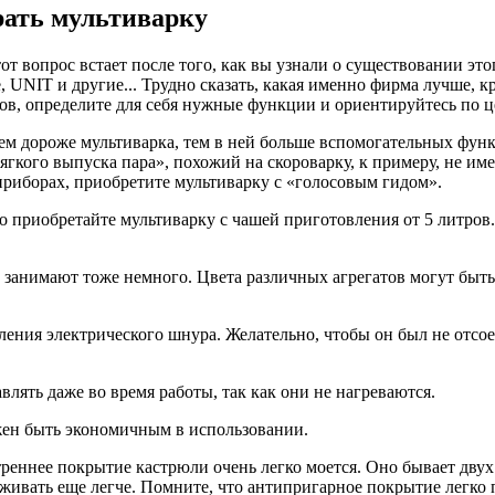
ать мультиварку
опрос встает после того, как вы узнали о существовании этого а
Life, UNIT и другие... Трудно сказать, какая именно фирма лучше
ов, определите для себя нужные функции и ориентируйтесь по ц
ем дороже мультиварка, тем в ней больше вспомогательных функ
кого выпуска пара», похожий на скороварку, к примеру, не имее
оприборах, приобретите мультиварку с «голосовым гидом».
о приобретайте мультиварку с чашей приготовления от 5 литров. 
не занимают тоже немного. Цвета различных агрегатов могут быт
ения электрического шнура. Желательно, чтобы он был не отсо
влять даже во время работы, так как они не нагреваются.
жен быть экономичным в использовании.
внутреннее покрытие кастрюли очень легко моется. Оно бывает д
ивать еще легче. Помните, что антипригарное покрытие легко 