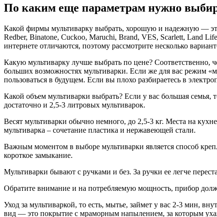
По каким еще параметрам нужно выбир
Какой фирмы мультиварку выбрать, хорошую и надежную — этот в
Redber, Binatone, Cuckoo, Maruchi, Brand, VES, Scarlett, Land 
интернете отличаются, поэтому рассмотрите несколько вариант
Какую мультиварку лучше выбрать по цене? Соответственно, ч
больших возможностях мультиварки. Если же для вас режим «мяг
пользоваться в будущем. Если вы плохо разбираетесь в электр
Какой объем мультиварки выбрать? Если у вас большая семья, т
достаточно и 2,5-3 литровых мультиварок.
Весят мультиварки обычно немного, до 2,5-3 кг. Места на кух
мультиварка – сочетание пластика и нержавеющей стали.
Важным моментом в выборе мультиварки является способ крепл
короткое замыкание.
Мультиварки бывают с ручками и без. За ручки ее легче переста
Обратите внимание и на потребляемую мощность, прибор дол
Уход за мультиваркой, то есть, мытье, займет у вас 2-3 мин, 
вид — это покрытие с мраморным напылением, за которым ухаж