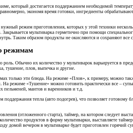
ме, который достигается поддержанием необходимой температур
 равномерно, экономя время готовки, ингредиенты обрабатываютс
 нужный режим приготовления, которых у этой техники нескольк
е. Закрывается мультиварка герметично при помощи специального
нутрь. Таким образом продукты не окисляются и сохраняют все 
о режимам
роль. Обычно их количество у мультиварок варьируется в преде
ка, тушение, плов, выпечка и другие.
имах только эти блюда. На режиме «Плов», к примеру, можно та
и. На режиме «Тушение» можно готовить практически все – суп
х пельменей, мантов и варенников и т.д.
 поддержания тепла (авто подогрев), что позволяет готовому б
овления (отложенного старта), таймер, на котором следует выст
количество продуктов в форму мультиварки, выставляете таймер
ходу домой вечером в мультиварке будет приготовлен горячий су