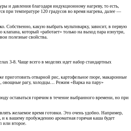
ы и давления благодаря индукционному нагреву, то есть,
я при температуре 120 градусов во время нагрева, далее —
о. Собственно, какую выбрать мультиварку, зависит, в первую
 клапана, который «работает» только на выход пара изнутри,
свои полезные свойства.
лах 3-8. Чаще всего в моделях идет набор стандартных
кже приготовить отварной рис, картофельное пюре, макаронные
ы, овощные рагу, холодцы… Режим «Варка на пару»
люду оставаться горячим в течение выбранного времени, но при
авлять желаемое время готовки. Это очень удобно. Например,
, и к вашему пробуждению ароматная горячая каша будет
п или второе.