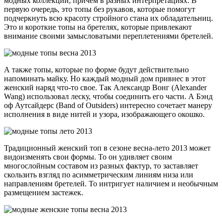
модных коллекций, причем в разных интерпретациях. В
первую очередь, это топы без рукавов, которые помогут
подчеркнуть всю красоту стройного стана их обладательниц.
Это и короткие топы на бретелях, которые привлекают
внимание своими замысловатыми переплетениями бретелей.
А также топы, которые по форме будут действительно
напоминать майку. Но каждый модный дом привнес в этот
женский наряд что-то свое. Так Александр Вонг (Alexander
Wang) использовал леску, чтобы соединить его части. А Бэнд
оф Аутсайдерс (Band of Outsiders) интересно сочетает манеру
исполнения в виде нитей и узора, изображающего окошко.
Традиционный женский топ в сезоне весна-лето 2013 может
видоизменять свои формы. То он удивляет своим
многослойным составом из разных фактур, то заставляет
скользить взгляд по асимметрическим линиям низа или
направлениям бретелей. То интригует наличием и необычным
размещением застежек.