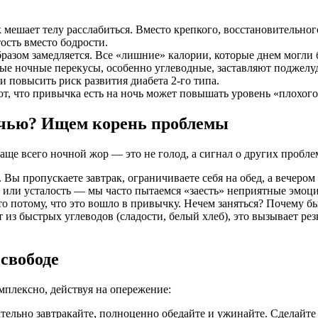
мешает телу расслабиться. Вместо крепкого, восстановительног
ость вместо бодрости.
азом замедляется. Все «лишние» калории, которые днем могли 
ые ночные перекусы, особенно углеводные, заставляют поджелу
 повысить риск развития диабета 2-го типа.
, что привычка есть на ночь может повышать уровень «плохого»
ночью? Ищем корень проблемы
аще всего ночной жор — это не голод, а сигнал о других пробле
 Вы пропускаете завтрак, ограничиваете себя на обед, а вечером
 или усталость — мы часто пытаемся «заесть» неприятные эмоци
 потому, что это вошло в привычку. Нечем заняться? Почему бы
з быстрых углеводов (сладости, белый хлеб), это вызывает резки
свободе
плексно, действуя на опережение:
тельно завтракайте, полноценно обедайте и ужинайте. Сделайт