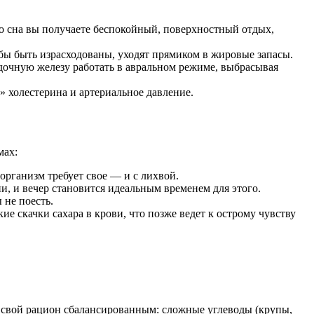
о сна вы получаете беспокойный, поверхностный отдых,
бы быть израсходованы, уходят прямиком в жировые запасы.
дочную железу работать в авральном режиме, выбрасывая
 холестерина и артериальное давление.
мах:
 организм требует свое — и с лихвой.
и, и вечер становится идеальным временем для этого.
 не поесть.
е скачки сахара в крови, что позже ведет к острому чувству
е свой рацион сбалансированным: сложные углеводы (крупы,