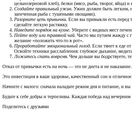
цельнозерновой хлеб), белки (мясо, рыба, творог, яйца) 
Создайте правильный ужин.
Ужин должен быть легким, но
запеченная рыба с тушеными овощами).
Разорвите цепь привычки.
Если вы привыкли есть перед т
сделайте легкую растяжку.
Наведите порядок на кухне.
Уберите с видных мест печень
Пейте воду или травяной чай.
Часто мы путаем жажду с г
желание «положить что-то в рот».
Проработайте эмоциональный голод.
Если тянет к еде от
Освойте техники расслабления: глубокое дыхание, медит
Ложитесь спать вовремя.
Чем дольше вы бодрствуете, те
Отказ от привычки есть на ночь — это не диета и не наказание.
Это инвестиция в ваше здоровье, качественный сон и отличное 
Начните с малого: сначала наладьте режим дня и питание, и вы 
Будьте к себе добры и терпеливы. Каждая победа над вечерним 
Поделитесь с друзьями