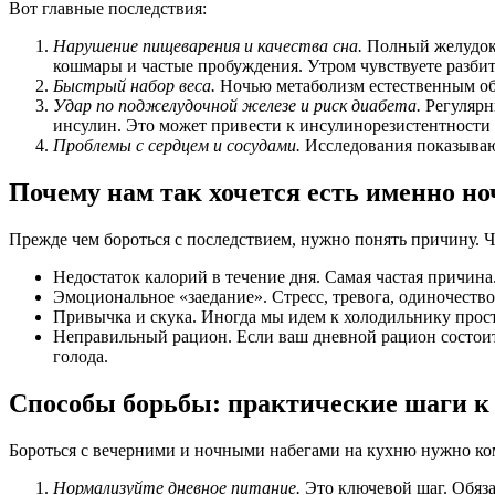
Вот главные последствия:
Нарушение пищеварения и качества сна.
Полный желудок 
кошмары и частые пробуждения. Утром чувствуете разбит
Быстрый набор веса.
Ночью метаболизм естественным обр
Удар по поджелудочной железе и риск диабета.
Регулярн
инсулин. Это может привести к инсулинорезистентности и
Проблемы с сердцем и сосудами.
Исследования показывают
Почему нам так хочется есть именно 
Прежде чем бороться с последствием, нужно понять причину. Ч
Недостаток калорий в течение дня. Самая частая причина.
Эмоциональное «заедание». Стресс, тревога, одиночество
Привычка и скука. Иногда мы идем к холодильнику просто
Неправильный рацион. Если ваш дневной рацион состоит и
голода.
Способы борьбы: практические шаги к 
Бороться с вечерними и ночными набегами на кухню нужно ком
Нормализуйте дневное питание.
Это ключевой шаг. Обяза