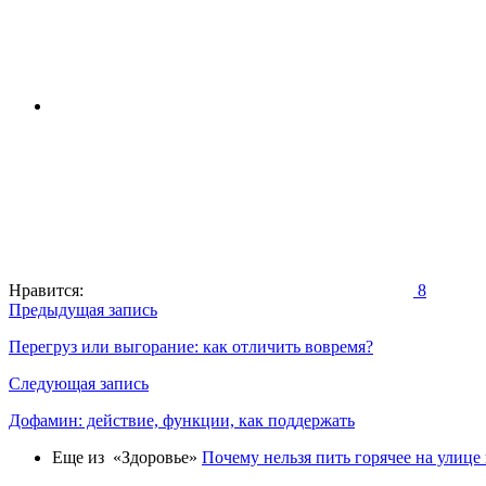
Нравится:
8
Навигация
Предыдущая запись
по
Перегруз или выгорание: как отличить вовремя?
записям
Следующая запись
Дофамин: действие, функции, как поддержать
Еще из «Здоровье»
Почему нельзя пить горячее на улице