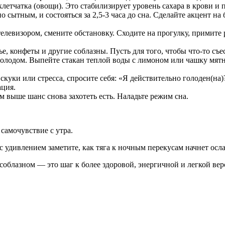
и клетчатка (овощи). Это стабилизирует уровень сахара в крови и
 сытным, и состояться за 2,5-3 часа до сна. Сделайте акцент на 
елевизором, смените обстановку. Сходите на прогулку, примите 
е, конфеты и другие соблазны. Пусть для того, чтобы что-то съе
олодом. Выпейте стакан теплой воды с лимоном или чашку мятно
 скуки или стресса, спросите себя: «Я действительно голоден(на
ация.
м выше шанс снова захотеть есть. Наладьте режим сна.
самочувствие с утра.
с удивлением заметите, как тяга к ночным перекусам начнет осла
соблазном — это шаг к более здоровой, энергичной и легкой вер