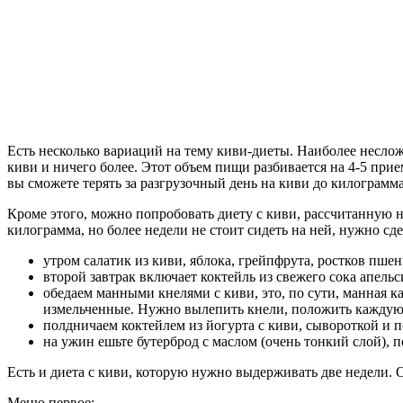
Есть несколько вариаций на тему киви-диеты. Наиболее неслож
киви и ничего более. Этот объем пищи разбивается на 4-5 прием
вы сможете терять за разгрузочный день на киви до килограмма
Кроме этого, можно попробовать диету с киви, рассчитанную на
килограмма, но более недели не стоит сидеть на ней, нужно сд
утром салатик из киви, яблока, грейпфрута, ростков пше
второй завтрак включает коктейль из свежего сока апель
обедаем манными кнелями с киви, это, по сути, манная 
измельченные. Нужно вылепить кнели, положить каждую 
полдничаем коктейлем из йогурта с киви, сывороткой и
на ужин ешьте бутерброд с маслом (очень тонкий слой),
Есть и диета с киви, которую нужно выдерживать две недели. О
Меню первое: