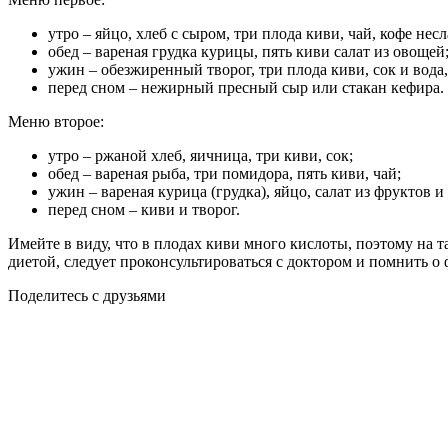
утро – яйцо, хлеб с сыром, три плода киви, чай, кофе несл
обед – вареная грудка курицы, пять киви салат из овощей
ужин – обезжиренный творог, три плода киви, сок и вода
перед сном – нежирный пресный сыр или стакан кефира.
Меню второе:
утро – ржаной хлеб, яичница, три киви, сок;
обед – вареная рыба, три помидора, пять киви, чай;
ужин – вареная курица (грудка), яйцо, салат из фруктов и
перед сном – киви и творог.
Имейте в виду, что в плодах киви много кислоты, поэтому на т
диетой, следует проконсультироваться с доктором и помнить о 
Поделитесь с друзьями