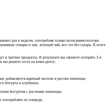
аивают раз в неделю, употребляя только килограмм-полтора
авяные отвары и чаи, зеленый чай, все это без сахара. В итоге
ут и прочие продукты. В результате вы сможете потерять 3-4
и вы решите сесть на киви-диету:
кашу добавляется вареный желток и ростки пшеницы
го йогурта и клубники;
легким йогуртом с ростками пшеницы.
т употреблять по очереди.