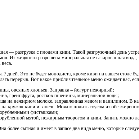
ная — разгрузка с плодами киви. Такой разгрузочный день устр
ов. Из жидкости разрешена минеральная не газированная вода, тр
 веса.
 7 дней. Это не будет монодиета, кроме киви на вашем столе буд
елать перерыв. Вот какое приблизительное меню ожидает вас, есл
ницы, овсяных хлопьев. Заправка – йогурт нежирный;
сина, грейпфрута, ростков пшеницы, минеральной воды;
каша на нежирном молоке, заправленная медом и ванилином. В 
на кружок киви и запечь. Можно полить соусом из обезжиренно
 порубленными фисташками;
 порубленной мятой, нежирным творогом и киви. Запить можно 
на более сытная и имеет в запасе два вида меню, которые следуе