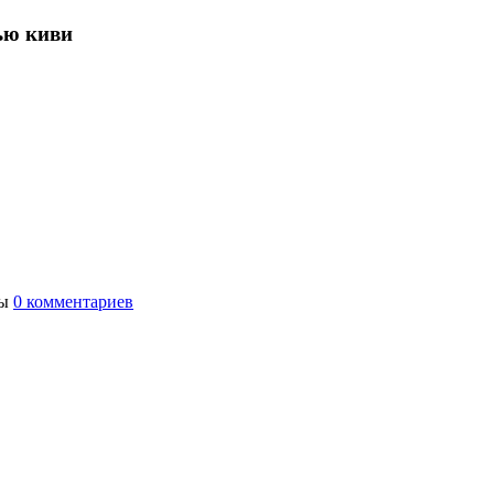
ью киви
ты
0 комментариев