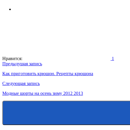
Нравится:
1
Навигация
Предыдущая запись
по
Как приготовить крюшон. Рецепты крюшона
записям
Следующая запись
Модные шорты на осень зиму 2012 2013