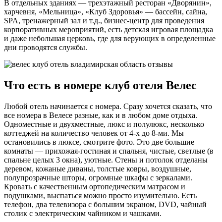
В отдельных зданиях — трехэтажный ресторан «Дворянин»,
харчевня, «Мельница», «Клуб Здоровья» — бассейн, сайна,
SPA, тренажерный зал и т.д., бизнес-центр для проведения
корпоративных мероприятий, есть детская игровая площадка
и даже небольшая церковь, где для верующих в определенные
дни проводятся службы.
Что есть в номере клуб отеля Велес
Любой отель начинается с номера. Сразу хочется сказать, что
все номера в Велесе разные, как и в любом доме отдыха.
Одноместные и двухместные, люкс и полулюкс, несколько
коттеджей на количество человек от 4-х до 8-ми. Мы
остановились в люксе, смотрите фото. Это две большие
комнаты — прихожая-гостиная и спальня, чистые, светлые (в
спальне целых 3 окна), уютные. Стены и потолок отделаны
деревом, кожаные диваны, толстые ковры, воздушные,
полупрозрачные шторы, огромные шкафы с зеркалами.
Кровать с качественным ортопедическим матрасом и
подушками, выспаться можно просто изумительно. Есть
телефон, два телевизора с большим экраном, DVD, чайный
столик с электрическим чайником и чашками.