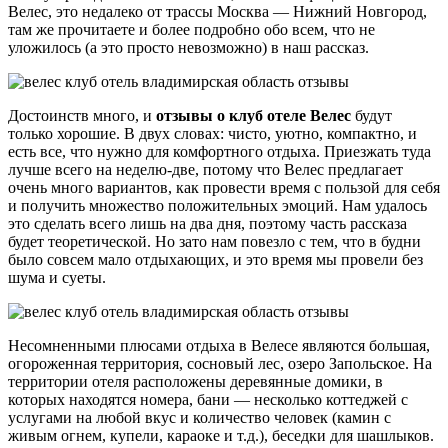
Велес, это недалеко от трассы Москва — Нижний Новгород,
там же прочитаете и более подробно обо всем, что не
уложилось (а это просто невозможно) в наш рассказ.
Достоинств много, и
отзывы о клуб отеле Велес
будут
только хорошие. В двух словах: чисто, уютно, компактно, и
есть все, что нужно для комфортного отдыха. Приезжать туда
лучше всего на неделю-две, потому что Велес предлагает
очень много вариантов, как провести время с пользой для себя
и получить множество положительных эмоций. Нам удалось
это сделать всего лишь на два дня, поэтому часть рассказа
будет теоретической. Но зато нам повезло с тем, что в будни
было совсем мало отдыхающих, и это время мы провели без
шума и суеты.
Несомненными плюсами отдыха в Велесе являются большая,
огороженная территория, сосновый лес, озеро Запольское. На
территории отеля расположены деревянные домики, в
которых находятся номера, бани — несколько коттеджей с
услугами на любой вкус и количество человек (камин с
живым огнем, купели, караоке и т.д.), беседки для шашлыков.