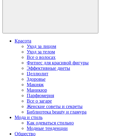
Красота
Уход за лицом
Уход за телом
Все о волосах
Фитнес для красивой фигуры
Эффективные диеты
Целлюлит
Здоровье
Макияж
Маникюр
Парфюмерия
Все о загаре
Женские советы и секреты
Библиотека beauty и гламура
Мода и стиль
Как одеваться стильно
Модные тенденции
Общество