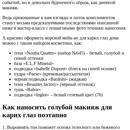
событий, но и довольно будничного образа, как дневной
макияж.
Ведь прикованные к вам взгляды и поток комплиментов
станут весьма предсказуемыми последствиями описанной
ниже в мастер-классе с пошаговыми фото техники нанесения.
А красиво оформить морской мейк-ап для карих глаз дома
можно с таким набором косметики, как:
тени «Nouba Quattro» (набор №645) – белый, голубой и
синий оттенки
база «E.L.F Mineral»
подводка «Isabelle Dupont» (блеск на синей основе)
пудра «Paese» (кремовая/рассыпчатая)
черная подводка «Baolishi» (жидкая)
тени «Beauties factory» (чёрный оттенок)
тушь «Babor»
подводка «Inglot» – белый гелевый цвет (76)
Как наносить голубой макияж для
карих глаз поэтапно
1. Выровнять тон поможет основа телесного или бежевого