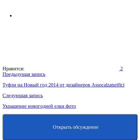
Нравится:
2
Навигация
Предыдущая запись
по
Туфли на Новый год 2014 от дизайнеров Assocalzaturifici
записям
Следующая запись
Украшение новогодней елки фото
Открыть обсуждение