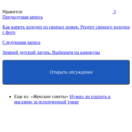
Нравится:
3
Навигация
Предыдущая запись
по
Как варить холодец из свиных ножек. Рецепт свиного холодца
с фото
записям
Следующая запись
Зимний детский лагерь. Выбираем на каникулы
Открыть обсуждение
Еще из «Женские советы»
Нужно ли платить в
магазине за испорченный товар