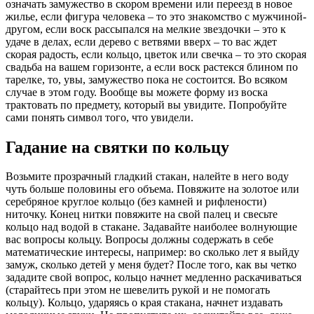
означать замужество в скором времени или переезд в новое
жилье, если фигура человека – то это знакомство с мужчиной-
другом, если воск рассыпался на мелкие звездочки – это к
удаче в делах, если дерево с ветвями вверх – то вас ждет
скорая радость, если кольцо, цветок или свечка – то это скорая
свадьба на вашем горизонте, а если воск растекся блином по
тарелке, то, увы, замужество пока не состоится. Во всяком
случае в этом году. Вообще вы можете форму из воска
трактовать по предмету, который вы увидите. Попробуйте
сами понять символ того, что увидели.
Гадание на святки по кольцу
Возьмите прозрачный гладкий стакан, налейте в него воду
чуть больше половины его объема. Повяжите на золотое или
серебряное круглое кольцо (без камней и рифлености)
ниточку. Конец нитки повяжите на свой палец и свесьте
кольцо над водой в стакане. Задавайте наиболее волнующие
вас вопросы кольцу. Вопросы должны содержать в себе
математические интересы, например: во сколько лет я выйду
замуж, сколько детей у меня будет? После того, как вы четко
зададите свой вопрос, кольцо начнет медленно раскачиваться
(старайтесь при этом не шевелить рукой и не помогать
кольцу). Кольцо, ударяясь о края стакана, начнет издавать