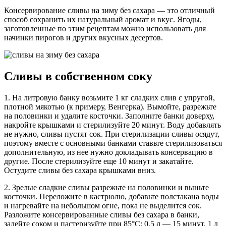
Консервирование сливы на зиму без сахара — это отличный
способ сохранить их натуральный аромат и вкус. Ягоды,
заготовленные по этим рецептам можно использовать для
начинки пирогов и других вкусных десертов.
Сливы в собственном соку
1. На литровую банку возьмите 1 кг сладких слив с упругой,
плотной мякотью (к примеру, Венгерка). Вымойте, разрежьте
на половинки и удалите косточки. Заполните банки доверху,
накройте крышками и стерилизуйте 20 минут. Воду добавлять
не нужно, сливы пустят сок. При стерилизации сливы осядут,
поэтому вместе с основными банками ставьте стерилизоваться
дополнительную, из нее нужно докладывать консервацию в
другие. После стерилизуйте еще 10 минут и закатайте.
Остудите сливы без сахара крышками вниз.
2. Зрелые сладкие сливы разрежьте на половинки и выньте
косточки. Переложите в кастрюлю, добавьте полстакана воды
и нагревайте на небольшом огне, пока не выделится сок.
Разложите консервированные сливы без сахара в банки,
залейте соком и пастеризуйте при 85°С: 0,5 л — 15 минут, 1 л