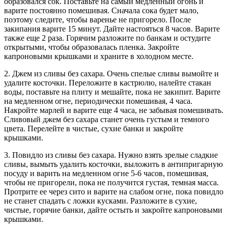
образовался сок. Поставьте на самый медленный огонь и
варите постоянно помешивая. Сначала сока будет мало,
поэтому следите, чтобы варенье не пригорело. После
закипания варите 15 минут. Дайте настояться 8 часов. Варите
также еще 2 раза. Горячим разложите по банкам и остудите
открытыми, чтобы образовалась пленка. Закройте
капроновыми крышками и храните в холодном месте.
2. Джем из сливы без сахара. Очень спелые сливы вымойте и
удалите косточки. Переложите в кастрюлю, налейте стакан
воды, поставьте на плиту и мешайте, пока не закипит. Варите
на медленном огне, периодически помешивая, 4 часа.
Накройте марлей и варите еще 4 часа, не забывая помешивать.
Сливовый джем без сахара станет очень густым и темного
цвета. Перелейте в чистые, сухие банки и закройте
крышками.
3. Повидло из сливы без сахара. Нужно взять зрелые сладкие
сливы, вымыть удалить косточки, выложить в антипригарную
посуду и варить на медленном огне 5-6 часов, помешивая,
чтобы не пригорели, пока не получится густая, темная масса.
Протрите ее через сито и варите на слабом огне, пока повидло
не станет спадать с ложки кусками. Разложите в сухие,
чистые, горячие банки, дайте остыть и закройте капроновыми
крышками.