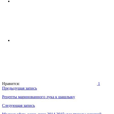
Нравится:
1
Навигация
Предыдущая запись
по
Рецепты маринованного лука к шашлыку
записям
Следующая запись