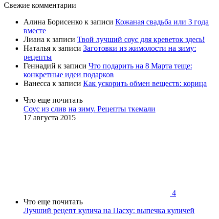
Свежие комментарии
Алина Борисенко
к записи
Кожаная свадьба или 3 года
вместе
Лиана
к записи
Твой лучший соус для креветок здесь!
Наталья
к записи
Заготовки из жимолости на зиму:
рецепты
Геннадий
к записи
Что подарить на 8 Марта теще:
конкретные идеи подарков
Ванесса
к записи
Как ускорить обмен веществ: корица
Что еще почитать
Cоус из слив на зиму. Рецепты ткемали
17 августа 2015
4
Что еще почитать
Лучший рецепт кулича на Пасху: выпечка куличей