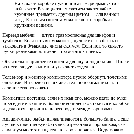
На каждой коробке нужно писать маркерами, что в
ней лежит. Разноцветным скотчем заклеивайте
кухонные предметы, другим цветом — для ванной
и т.д. Красным скотчем можно клеить коробки с
хрупкими вещами.
Переезд мебели — штука травмоопасная для шкафов и
тумбочек. Если есть возможность, лучше их разобрать и
упаковать в бумажные листы скотчем. Если нет, то связать
ручки резинками для денег и замотать в пленку.
Обязательно приклейте скотчем дверцу холодильника. Полки
из него следует вынуть и упаковать отдельно.
Телевизор и монитор компьютера нужно обернуть толстыми
одеялами. И перевозить их желательно в багажнике или
салоне легкового авто.
Комнатные растения, если их немного, можно взять на руки,
пока едете в машине. Большое количество ставится в коробки,
и делаются картонные перегородки между горшками.
Аквариумные рыбки вылавливаются в большую банку, а еще
лучше в пластиковую бутыль с отрезанным горлышком, сам
аквариум моется и тщательно заворачивается. Воду можно