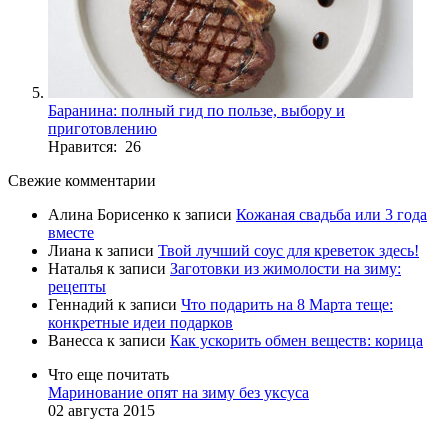
Баранина: полный гид по пользе, выбору и
приготовлению
Нравится: 26
Свежие комментарии
Алина Борисенко
к записи
Кожаная свадьба или 3 года
вместе
Лиана
к записи
Твой лучший соус для креветок здесь!
Наталья
к записи
Заготовки из жимолости на зиму:
рецепты
Геннадий
к записи
Что подарить на 8 Марта теще:
конкретные идеи подарков
Ванесса
к записи
Как ускорить обмен веществ: корица
Что еще почитать
Маринование опят на зиму без уксуса
02 августа 2015