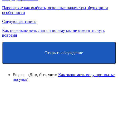
по
Пароварки: как выбрать, основные параметры, функции и
особенности
записям
Следующая запись
Как пораньше лечь спать и почему мы не можем заснуть
вовремя
Открыть обсуждение
Еще из «Дом, быт, уют»
Как экономить воду при мытье
посуды?