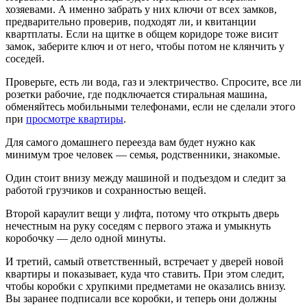
хозяевами. А именно забрать у них ключи от всех замков,
предварительно проверив, подходят ли, и квитанции
квартплаты. Если на щитке в общем коридоре тоже висит
замок, заберите ключ и от него, чтобы потом не клянчить у
соседей.
Проверьте, есть ли вода, газ и электричество. Спросите, все ли
розетки рабочие, где подключается стиральная машина,
обменяйтесь мобильными телефонами, если не сделали этого
при
просмотре квартиры
.
Для самого домашнего переезда вам будет нужно как
минимум трое человек — семья, родственники, знакомые.
Один стоит внизу между машиной и подъездом и следит за
работой грузчиков и сохранностью вещей.
Второй караулит вещи у лифта, потому что открыть дверь
нечестным на руку соседям с первого этажа и умыкнуть
коробочку — дело одной минуты.
И третий, самый ответственный, встречает у дверей новой
квартиры и показывает, куда что ставить. При этом следит,
чтобы коробки с хрупкими предметами не оказались внизу.
Вы заранее подписали все коробки, и теперь они должны