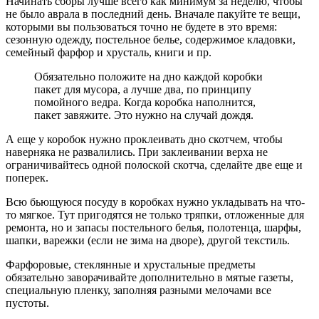
Начинать сборы лучше всего как минимум за неделю, чтобы
не было аврала в последний день. Вначале пакуйте те вещи,
которыми вы пользоваться точно не будете в это время:
сезонную одежду, постельное белье, содержимое кладовки,
семейный фарфор и хрусталь, книги и пр.
Обязательно положите на дно каждой коробки
пакет для мусора, а лучше два, по принципу
помойного ведра. Когда коробка наполнится,
пакет завяжите. Это нужно на случай дождя.
А еще у коробок нужно проклеивать дно скотчем, чтобы
наверняка не развалились. При заклеивании верха не
ограничивайтесь одной полоской скотча, сделайте две еще и
поперек.
Всю бьющуюся посуду в коробках нужно укладывать на что-
то мягкое. Тут пригодятся не только тряпки, отложенные для
ремонта, но и запасы постельного белья, полотенца, шарфы,
шапки, варежки (если не зима на дворе), другой текстиль.
Фарфоровые, стеклянные и хрустальные предметы
обязательно заворачивайте дополнительно в мятые газеты,
специальную пленку, заполняя разными мелочами все
пустоты.