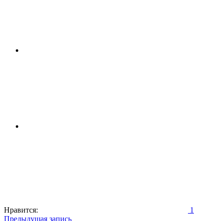
Нравится:
1
Навигация
Предыдущая запись