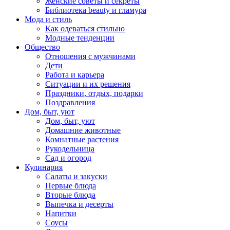
Женские советы и секреты
Библиотека beauty и гламура
Мода и стиль
Как одеваться стильно
Модные тенденции
Общество
Отношения с мужчинами
Дети
Работа и карьера
Ситуации и их решения
Праздники, отдых, подарки
Поздравления
Дом, быт, уют
Дом, быт, уют
Домашние животные
Комнатные растения
Рукодельница
Сад и огород
Кулинария
Салаты и закуски
Первые блюда
Вторые блюда
Выпечка и десерты
Напитки
Соусы