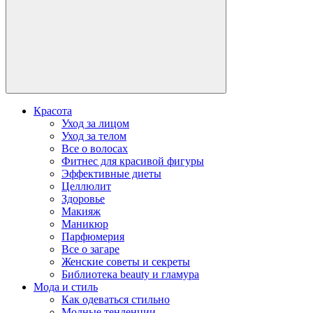
Красота
Уход за лицом
Уход за телом
Все о волосах
Фитнес для красивой фигуры
Эффективные диеты
Целлюлит
Здоровье
Макияж
Маникюр
Парфюмерия
Все о загаре
Женские советы и секреты
Библиотека beauty и гламура
Мода и стиль
Как одеваться стильно
Модные тенденции