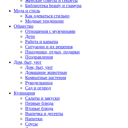
Женские советы и секреты
Библиотека beauty и гламура
Мода и стиль
Как одеваться стильно
Модные тенденции
Общество
Отношения с мужчинами
Дети
Работа и карьера
Ситуации и их решения
Праздники, отдых, подарки
Поздравления
Дом, быт, уют
Дом, быт, уют
Домашние животные
Комнатные растения
Рукодельница
Сад и огород
Кулинария
Салаты и закуски
Первые блюда
Вторые блюда
Выпечка и десерты
Напитки
Соусы