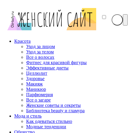
Красота
Уход за лицом
Уход за телом
Все о волосах
Фитнес для красивой фигуры
Эффективные диеты
Целлюлит
Здоровье
Макияж
Маникюр
Парфюмерия
Все о загаре
Женские советы и секреты
Библиотека beauty и гламура
Мода и стиль
Как одеваться стильно
Модные тенденции
Общество