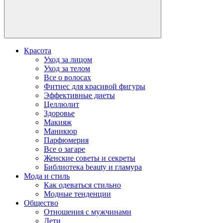
Красота
Уход за лицом
Уход за телом
Все о волосах
Фитнес для красивой фигуры
Эффективные диеты
Целлюлит
Здоровье
Макияж
Маникюр
Парфюмерия
Все о загаре
Женские советы и секреты
Библиотека beauty и гламура
Мода и стиль
Как одеваться стильно
Модные тенденции
Общество
Отношения с мужчинами
Дети