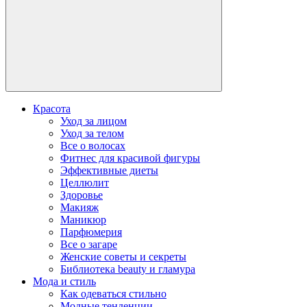
Красота
Уход за лицом
Уход за телом
Все о волосах
Фитнес для красивой фигуры
Эффективные диеты
Целлюлит
Здоровье
Макияж
Маникюр
Парфюмерия
Все о загаре
Женские советы и секреты
Библиотека beauty и гламура
Мода и стиль
Как одеваться стильно
Модные тенденции