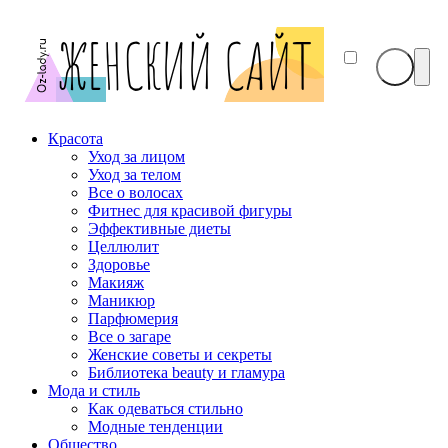
Красота
Уход за лицом
Уход за телом
Все о волосах
Фитнес для красивой фигуры
Эффективные диеты
Целлюлит
Здоровье
Макияж
Маникюр
Парфюмерия
Все о загаре
Женские советы и секреты
Библиотека beauty и гламура
Мода и стиль
Как одеваться стильно
Модные тенденции
Общество