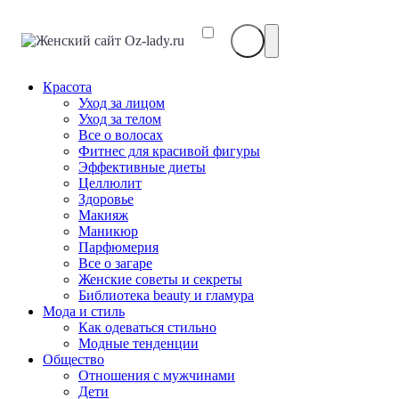
Красота
Уход за лицом
Уход за телом
Все о волосах
Фитнес для красивой фигуры
Эффективные диеты
Целлюлит
Здоровье
Макияж
Маникюр
Парфюмерия
Все о загаре
Женские советы и секреты
Библиотека beauty и гламура
Мода и стиль
Как одеваться стильно
Модные тенденции
Общество
Отношения с мужчинами
Дети