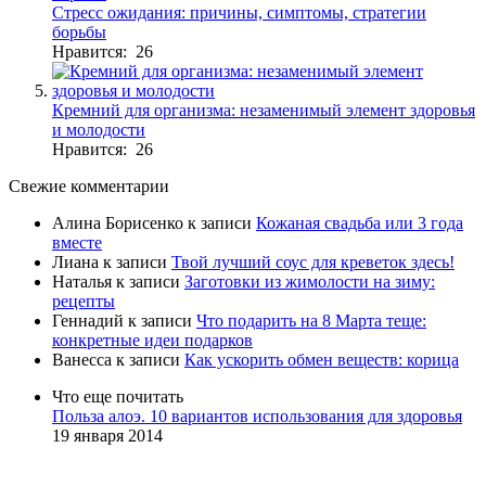
Стресс ожидания: причины, симптомы, стратегии
борьбы
Нравится: 26
Кремний для организма: незаменимый элемент здоровья
и молодости
Нравится: 26
Свежие комментарии
Алина Борисенко
к записи
Кожаная свадьба или 3 года
вместе
Лиана
к записи
Твой лучший соус для креветок здесь!
Наталья
к записи
Заготовки из жимолости на зиму:
рецепты
Геннадий
к записи
Что подарить на 8 Марта теще:
конкретные идеи подарков
Ванесса
к записи
Как ускорить обмен веществ: корица
Что еще почитать
Польза алоэ. 10 вариантов использования для здоровья
19 января 2014