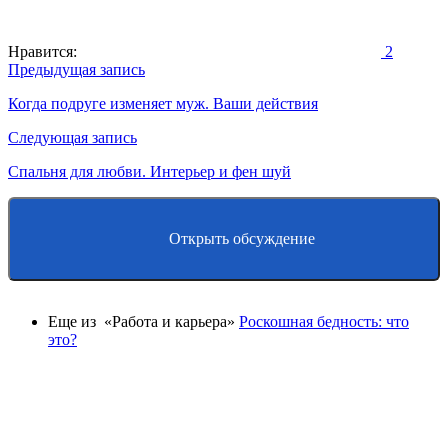
Нравится:
2
Навигация
Предыдущая запись
по
Когда подруге изменяет муж. Ваши действия
записям
Следующая запись
Спальня для любви. Интерьер и фен шуй
Открыть обсуждение
Еще из «Работа и карьера»
Роскошная бедность: что
это?