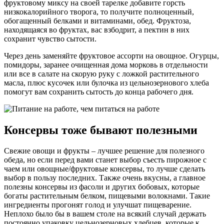
фруктовому миксу на своей тарелке добавите горсть
низкокалорийного творога, то получите полноценный,
обогащенный белками и витаминами, обед. Фруктоза,
находящаяся во фруктах, вас взбодрит, а пектин в них
сохранит чувство сытости.
Через день заменяйте фруктовое ассорти на овощное. Огурцы,
помидоры, заранее очищенная дома морковь в отдельности
или все в салате на скорую руку с ложкой растительного
масла, плюс кусочек или булочка из цельнозернового хлеба
помогут вам сохранить сытость до конца рабочего дня.
Консервы тоже бывают полезными
Свежие овощи и фрукты – лучшее решение для полезного
обеда, но если перед вами станет выбор съесть пирожное с
чаем или овощные/фруктовые консервы, то лучше сделать
выбор в пользу последних. Также очень вкусны, а главное
полезны консервы из фасоли и других бобовых, которые
богаты растительным белком, пищевыми волокнами. Такие
ингредиенты прогонят голод и улучшат пищеварение.
Неплохо было бы в вашем столе на всякий случай держать
постоянно упаковку цельнозерновых хлебцев, которые к