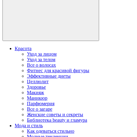
Красота
Уход за лицом
Уход за телом
Все о волосах
Фитнес для красивой фигуры
Эффективные диеты
Целлюлит
Здоровье
Макияж
Маникюр
Парфюмерия
Все о загаре
Женские советы и секреты
Библиотека beauty и гламура
Мода и стиль
Как одеваться стильно
Модные тенденции