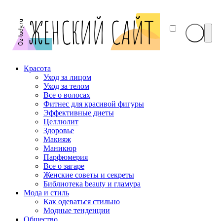
Красота
Уход за лицом
Уход за телом
Все о волосах
Фитнес для красивой фигуры
Эффективные диеты
Целлюлит
Здоровье
Макияж
Маникюр
Парфюмерия
Все о загаре
Женские советы и секреты
Библиотека beauty и гламура
Мода и стиль
Как одеваться стильно
Модные тенденции
Общество