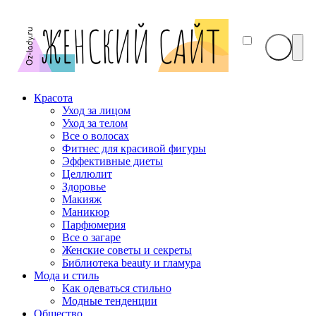
Красота
Уход за лицом
Уход за телом
Все о волосах
Фитнес для красивой фигуры
Эффективные диеты
Целлюлит
Здоровье
Макияж
Маникюр
Парфюмерия
Все о загаре
Женские советы и секреты
Библиотека beauty и гламура
Мода и стиль
Как одеваться стильно
Модные тенденции
Общество