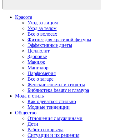
Красота
Уход за лицом
Уход за телом
Все о волосах
Фитнес для красивой фигуры
Эффективные диеты
Целлюлит
Здоровье
Макияж
Маникюр
Парфюмерия
Все о загаре
Женские советы и секреты
Библиотека beauty и гламура
Мода и стиль
Как одеваться стильно
Модные тенденции
Общество
Отношения с мужчинами
Дети
Работа и карьера
Ситуации и их решения