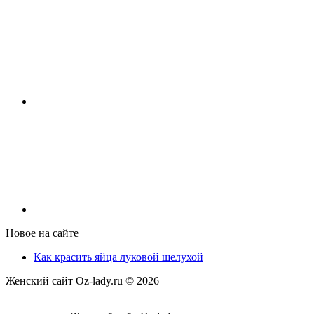
Новое на сайте
Как красить яйца луковой шелухой
Женский сайт Oz-lady.ru ©
2026