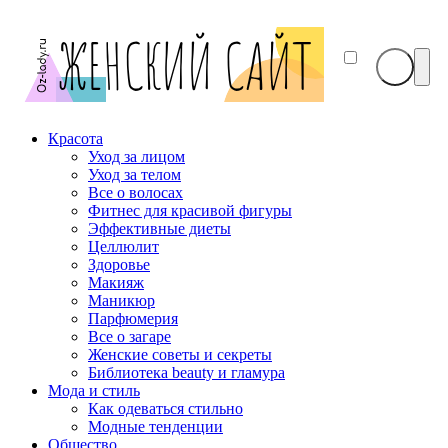
Красота
Уход за лицом
Уход за телом
Все о волосах
Фитнес для красивой фигуры
Эффективные диеты
Целлюлит
Здоровье
Макияж
Маникюр
Парфюмерия
Все о загаре
Женские советы и секреты
Библиотека beauty и гламура
Мода и стиль
Как одеваться стильно
Модные тенденции
Общество