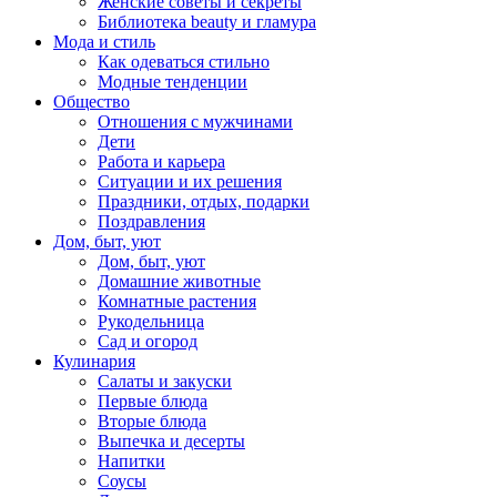
Женские советы и секреты
Библиотека beauty и гламура
Мода и стиль
Как одеваться стильно
Модные тенденции
Общество
Отношения с мужчинами
Дети
Работа и карьера
Ситуации и их решения
Праздники, отдых, подарки
Поздравления
Дом, быт, уют
Дом, быт, уют
Домашние животные
Комнатные растения
Рукодельница
Сад и огород
Кулинария
Салаты и закуски
Первые блюда
Вторые блюда
Выпечка и десерты
Напитки
Соусы