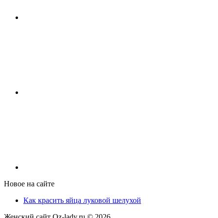
Новое на сайте
Как красить яйца луковой шелухой
Женский сайт Oz-lady.ru ©
2026