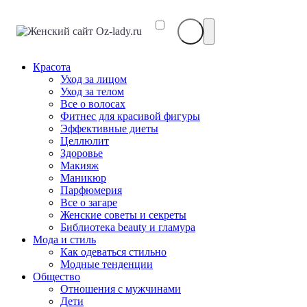
Красота
Уход за лицом
Уход за телом
Все о волосах
Фитнес для красивой фигуры
Эффективные диеты
Целлюлит
Здоровье
Макияж
Маникюр
Парфюмерия
Все о загаре
Женские советы и секреты
Библиотека beauty и гламура
Мода и стиль
Как одеваться стильно
Модные тенденции
Общество
Отношения с мужчинами
Дети