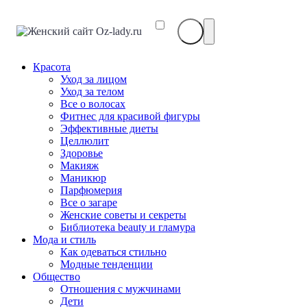
Красота
Уход за лицом
Уход за телом
Все о волосах
Фитнес для красивой фигуры
Эффективные диеты
Целлюлит
Здоровье
Макияж
Маникюр
Парфюмерия
Все о загаре
Женские советы и секреты
Библиотека beauty и гламура
Мода и стиль
Как одеваться стильно
Модные тенденции
Общество
Отношения с мужчинами
Дети