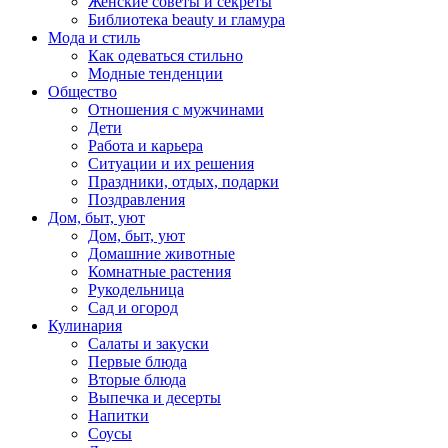
Женские советы и секреты
Библиотека beauty и гламура
Мода и стиль
Как одеваться стильно
Модные тенденции
Общество
Отношения с мужчинами
Дети
Работа и карьера
Ситуации и их решения
Праздники, отдых, подарки
Поздравления
Дом, быт, уют
Дом, быт, уют
Домашние животные
Комнатные растения
Рукодельница
Сад и огород
Кулинария
Салаты и закуски
Первые блюда
Вторые блюда
Выпечка и десерты
Напитки
Соусы