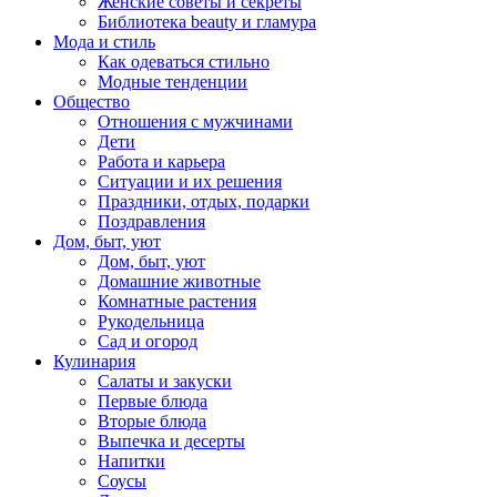
Женские советы и секреты
Библиотека beauty и гламура
Мода и стиль
Как одеваться стильно
Модные тенденции
Общество
Отношения с мужчинами
Дети
Работа и карьера
Ситуации и их решения
Праздники, отдых, подарки
Поздравления
Дом, быт, уют
Дом, быт, уют
Домашние животные
Комнатные растения
Рукодельница
Сад и огород
Кулинария
Салаты и закуски
Первые блюда
Вторые блюда
Выпечка и десерты
Напитки
Соусы