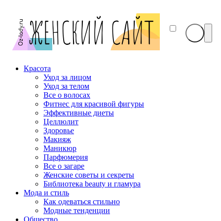
Красота
Уход за лицом
Уход за телом
Все о волосах
Фитнес для красивой фигуры
Эффективные диеты
Целлюлит
Здоровье
Макияж
Маникюр
Парфюмерия
Все о загаре
Женские советы и секреты
Библиотека beauty и гламура
Мода и стиль
Как одеваться стильно
Модные тенденции
Общество