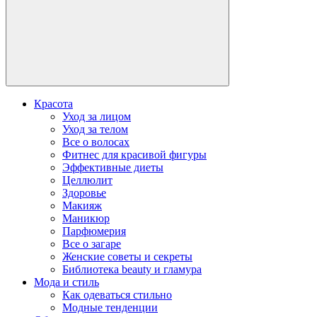
Красота
Уход за лицом
Уход за телом
Все о волосах
Фитнес для красивой фигуры
Эффективные диеты
Целлюлит
Здоровье
Макияж
Маникюр
Парфюмерия
Все о загаре
Женские советы и секреты
Библиотека beauty и гламура
Мода и стиль
Как одеваться стильно
Модные тенденции