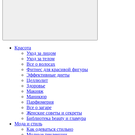
Красота
Уход за лицом
Уход за телом
Все о волосах
Фитнес для красивой фигуры
Эффективные диеты
Целлюлит
Здоровье
Макияж
Маникюр
Парфюмерия
Все о загаре
Женские советы и секреты
Библиотека beauty и гламура
Мода и стиль
Как одеваться стильно
Модные тенденции