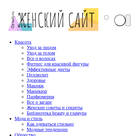
Красота
Уход за лицом
Уход за телом
Все о волосах
Фитнес для красивой фигуры
Эффективные диеты
Целлюлит
Здоровье
Макияж
Маникюр
Парфюмерия
Все о загаре
Женские советы и секреты
Библиотека beauty и гламура
Мода и стиль
Как одеваться стильно
Модные тенденции
Общество