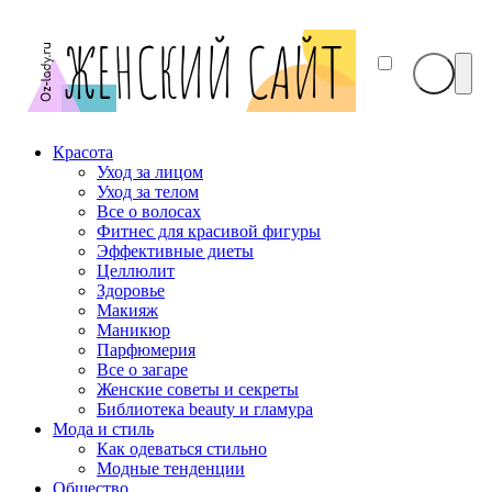
Красота
Уход за лицом
Уход за телом
Все о волосах
Фитнес для красивой фигуры
Эффективные диеты
Целлюлит
Здоровье
Макияж
Маникюр
Парфюмерия
Все о загаре
Женские советы и секреты
Библиотека beauty и гламура
Мода и стиль
Как одеваться стильно
Модные тенденции
Общество