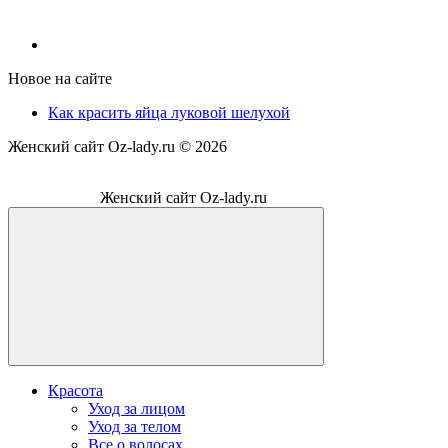
Новое на сайте
Как красить яйца луковой шелухой
Женский сайт Oz-lady.ru ©
2026
Женский сайт Oz-lady.ru
Красота
Уход за лицом
Уход за телом
Все о волосах