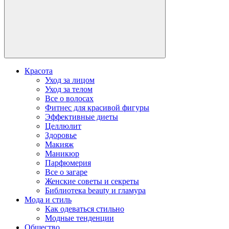
Красота
Уход за лицом
Уход за телом
Все о волосах
Фитнес для красивой фигуры
Эффективные диеты
Целлюлит
Здоровье
Макияж
Маникюр
Парфюмерия
Все о загаре
Женские советы и секреты
Библиотека beauty и гламура
Мода и стиль
Как одеваться стильно
Модные тенденции
Общество