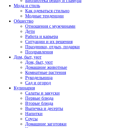
Библиотека beauty и гламура
Мода и стиль
Как одеваться стильно
Модные тенденции
Общество
Отношения с мужчинами
Дети
Работа и карьера
Ситуации и их решения
Праздники, отдых, подарки
Поздравления
Дом, быт, уют
Дом, быт, уют
Домашние животные
Комнатные растения
Рукодельница
Сад и огород
Кулинария
Салаты и закуски
Первые блюда
Вторые блюда
Выпечка и десерты
Напитки
Соусы
Домашние заготовки