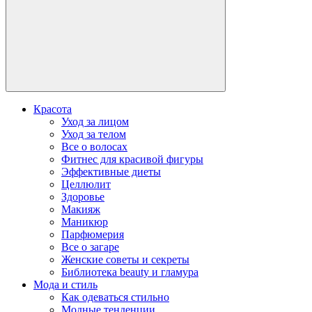
Красота
Уход за лицом
Уход за телом
Все о волосах
Фитнес для красивой фигуры
Эффективные диеты
Целлюлит
Здоровье
Макияж
Маникюр
Парфюмерия
Все о загаре
Женские советы и секреты
Библиотека beauty и гламура
Мода и стиль
Как одеваться стильно
Модные тенденции