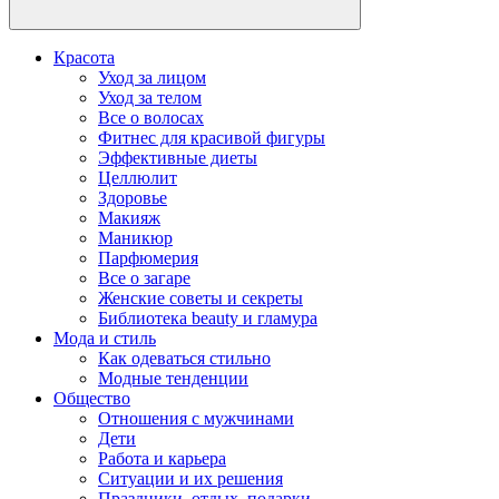
Красота
Уход за лицом
Уход за телом
Все о волосах
Фитнес для красивой фигуры
Эффективные диеты
Целлюлит
Здоровье
Макияж
Маникюр
Парфюмерия
Все о загаре
Женские советы и секреты
Библиотека beauty и гламура
Мода и стиль
Как одеваться стильно
Модные тенденции
Общество
Отношения с мужчинами
Дети
Работа и карьера
Ситуации и их решения
Праздники, отдых, подарки