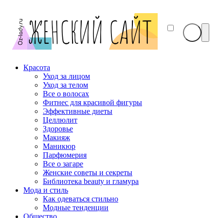
Красота
Уход за лицом
Уход за телом
Все о волосах
Фитнес для красивой фигуры
Эффективные диеты
Целлюлит
Здоровье
Макияж
Маникюр
Парфюмерия
Все о загаре
Женские советы и секреты
Библиотека beauty и гламура
Мода и стиль
Как одеваться стильно
Модные тенденции
Общество